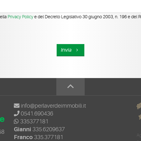
della
Privacy Policy
e del Decreto Legislativo 30 giugno 2003, n. 196 e del
Invia
info@perlaverdeimmobili.it
0541.690436
335377181
Gianni
335.6209637
58
Ag
Franco
335.377181