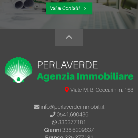
Vai ai Contatti
Viale M. B. Ceccarini n. 158
info@perlaverdeimmobili.it
0541.690436
335377181
Gianni
335.6209637
Franco
335.377181